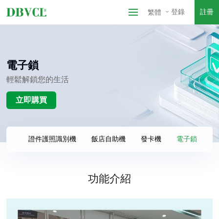
登錄
註冊
繁體
電子鎖
輕鬆解鎖您的生活
立即購買
印機
證件護照識別機
飯店自助機
發卡機
電子鎖
功能介紹