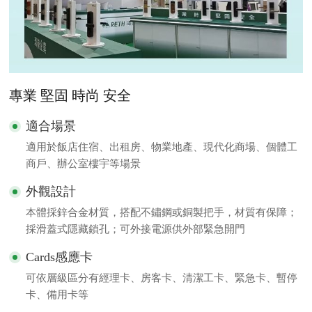
專業 堅固 時尚 安全
適合場景
適用於飯店住宿、出租房、物業地產、現代化商場、個體工
商戶、辦公室樓宇等場景
外觀設計
本體採鋅合金材質，搭配不鏽鋼或銅製把手，材質有保障；
採滑蓋式隱藏鎖孔；可外接電源供外部緊急開門
Cards感應卡
可依層級區分有經理卡、房客卡、清潔工卡、緊急卡、暫停
卡、備用卡等