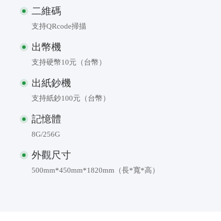
二維碼
支持QRcode掃描
出幣機
支持硬幣10元（台幣）
出紙鈔機
支持紙鈔100元（台幣）
記憶體
8G/256G
外觀尺寸
500mm*450mm*1820mm（長*寬*高）