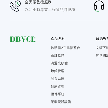
全天候售後服務
7x24小時專業工程師品質服務
產品系列
資源與
軟硬體API串接整合
文檔下
會計軟體
常見問
流通業軟體
旅館管理
發票系統
預約管理
證件系統
配套硬體設備