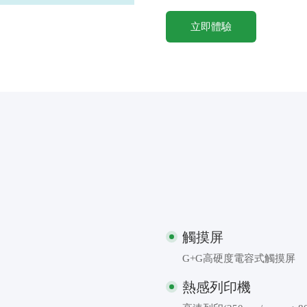
立即體驗
觸摸屏
G+G高硬度電容式觸摸屏
熱感列印機