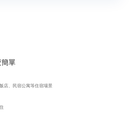
麼簡單
飯店、民宿公寓等住宿場景
住