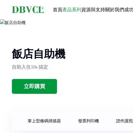
首頁
產品系列
資源與支持
關於我們
成
飯店自助機
自助入住10s 搞定
立即購買
掌上型條碼掃描器
發票列印機
證件護照